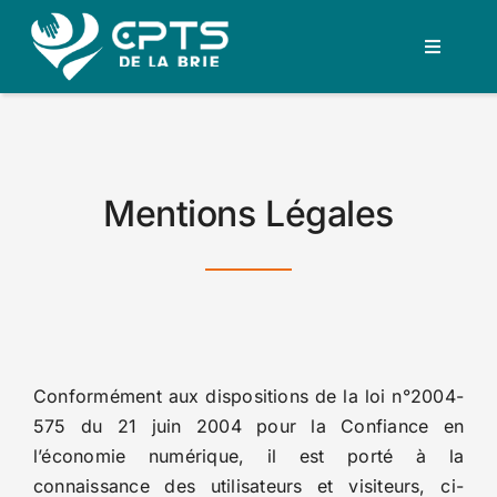
Passer
au
Toggle
contenu
Navigati
Accueil
Nous rejoindre
Mentions Légales
Actualité
Petites Annonces
Conformément aux dispositions de la loi n°2004-
Nos actions
575 du 21 juin 2004 pour la Confiance en
l’économie numérique, il est porté à la
A Propos
connaissance des utilisateurs et visiteurs, ci-